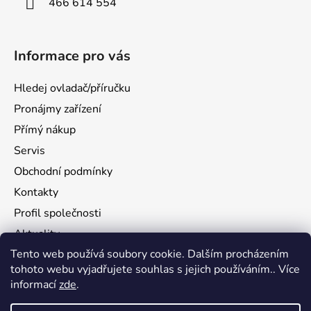
466 614 554
Informace pro vás
Hledej ovladač/příručku
Pronájmy zařízení
Přímý nákup
Servis
Obchodní podmínky
Kontakty
Profil společnosti
Aktuality
Tento web používá soubory cookie. Dalším procházením
Ochrana osobních údajů
tohoto webu vyjadřujete souhlas s jejich používáním.. Více
Ke stažení
informací
zde
.
Vrácení zboží