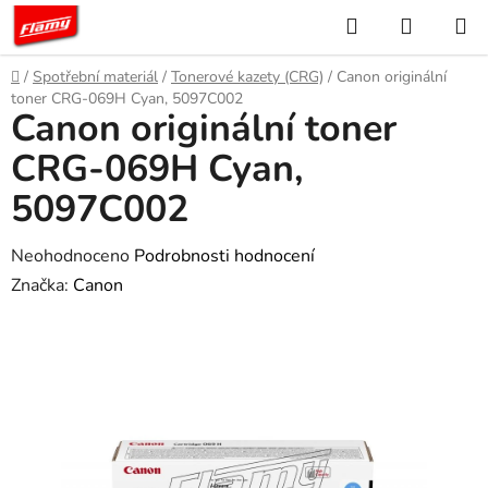
Přejít
Hledat
NÁKUP
na
KOŠÍK
obsah
Domů
/
Spotřební materiál
/
Tonerové kazety (CRG)
/
Canon originální
toner CRG-069H Cyan, 5097C002
Canon originální toner
CRG-069H Cyan,
5097C002
Průměrné
Neohodnoceno
Podrobnosti hodnocení
hodnocení
Značka:
Canon
produktu
je
0,0
z
5
hvězdiček.