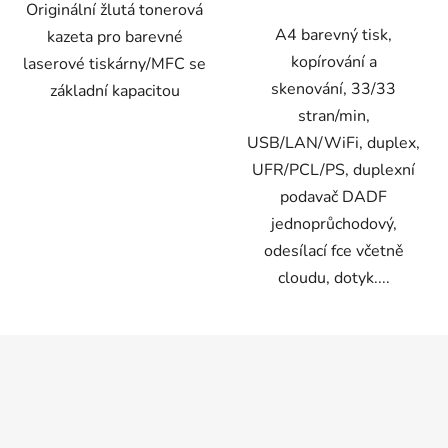
Originální žlutá tonerová
A4 barevný tisk,
kazeta pro barevné
kopírování a
laserové tiskárny/MFC se
skenování, 33/33
základní kapacitou
stran/min,
USB/LAN/WiFi, duplex,
UFR/PCL/PS, duplexní
podavač DADF
jednoprůchodový,
odesílací fce včetně
cloudu, dotyk....
Z
á
p
a