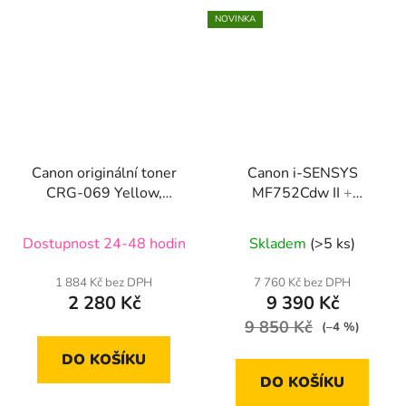
NOVINKA
Canon originální toner
Canon i-SENSYS
CRG-069 Yellow,
MF752Cdw II
+
5091C002
Prodloužená záruka
Dostupnost 24-48 hodin
Skladem
(>5 ks)
1 884 Kč bez DPH
7 760 Kč bez DPH
2 280 Kč
9 390 Kč
9 850 Kč
(–4 %)
DO KOŠÍKU
DO KOŠÍKU