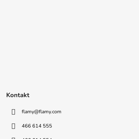
t
í
Kontakt
flamy
@
flamy.com
466 614 555