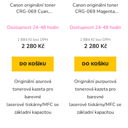
Canon originální toner
Canon originální toner
CRG-069 Cyan,
CRG-069 Magenta,
5093C002
5092C002
Dostupnost 24-48 hodin
Dostupnost 24-48 hodin
1 884 Kč bez DPH
1 884 Kč bez DPH
2 280 Kč
2 280 Kč
DO KOŠÍKU
DO KOŠÍKU
Originální azurová
Originální purpurová
tonerová kazeta pro
tonerová kazeta pro
barevné
barevné
laserové tiskárny/MFC se
laserové tiskárny/MFC se
základní kapacitou
základní kapacitou