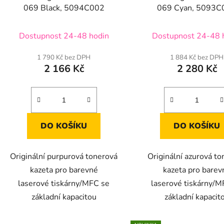
069 Black, 5094C002
069 Cyan, 5093C
Dostupnost 24-48 hodin
Dostupnost 24-48 
1 790 Kč bez DPH
1 884 Kč bez DPH
2 166 Kč
2 280 Kč
DO KOŠÍKU
DO KOŠÍKU
Originální purpurová tonerová
Originální azurová t
kazeta pro barevné
kazeta pro barev
laserové tiskárny/MFC se
laserové tiskárny/M
základní kapacitou
základní kapacit