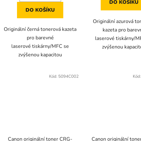
DO KOŠÍKU
DO KOŠÍKU
Originální azurová t
Originální černá tonerová kazeta
kazeta pro barev
pro barevné
laserové tiskárny/M
laserové tiskárny/MFC se
zvýšenou kapaci
zvýšenou kapacitou
Kód:
5094C002
Kód
Canon originální toner CRG-
Canon originální ton