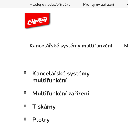
Přejít
Hledej ovladač/příručku
Pronájmy zařízení
na
obsah
Kancelářské systémy multifunkční
M
P
K
Přeskočit
Kancelářské systémy
a
kategorie
o
multifunkční
t
s
e
t
Multifunkční zařízení
g
r
o
Tiskárny
a
r
i
n
Plotry
e
n