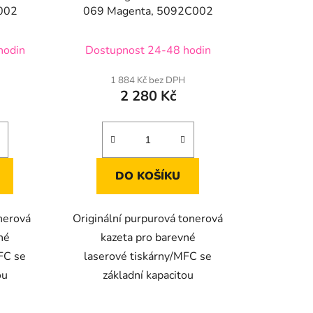
002
069 Magenta, 5092C002
hodin
Dostupnost 24-48 hodin
1 884 Kč bez DPH
2 280 Kč
DO KOŠÍKU
onerová
Originální purpurová tonerová
né
kazeta pro barevné
FC se
laserové tiskárny/MFC se
ou
základní kapacitou