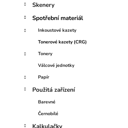
í
Skenery
p
a
Spotřební materiál
n
e
Inkoustové kazety
l
Tonerové kazety (CRG)
Tonery
Válcové jednotky
Papír
Použitá zařízení
Barevné
Černobílé
Kalkulačky