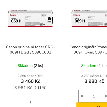
Canon originální toner CRG-
Canon originální ton
069H Black, 5098C002
069H Cyan, 5097
Skladem
(2 ks)
Skladem
(2 ks)
2 860 Kč bez DPH
3 289 Kč bez DPH
3 460 Kč
3 980 Kč
3 981 Kč
(–13 %)