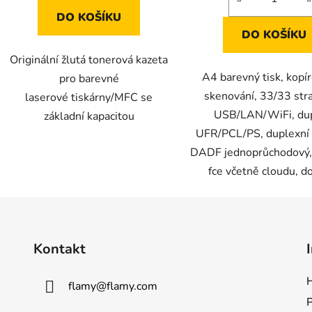
DO KOŠÍKU
DO KOŠÍKU
Originální žlutá tonerová kazeta
A4 barevný tisk, kopír
pro barevné
skenování, 33/33 str
laserové tiskárny/MFC se
USB/LAN/WiFi, dup
základní kapacitou
UFR/PCL/PS, duplexní
DADF jednoprůchodový, 
fce včetně cloudu, dot
Kontakt
H
flamy
@
flamy.com
P