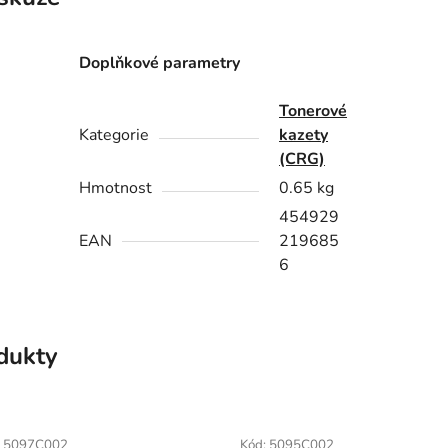
Doplňkové parametry
Tonerové
Kategorie
kazety
(CRG)
Hmotnost
0.65 kg
454929
 754Cdw
EAN
219685
6
odukty
:
5097C002
Kód:
5095C002