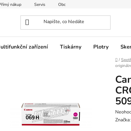
Přímý nákup
Servis
Obchodní podmínky
Kontakty
ultifunkční zařízení
Tiskárny
Plotry
Ske
Domů
/
Spotř
originá
Can
CR
50
Průměr
Neoho
hodnoc
Značka
produk