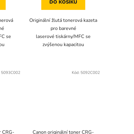
DO KOŠÍKU
onerová
Originální žlutá tonerová kazeta
né
pro barevné
FC se
laserové tiskárny/MFC se
tou
zvýšenou kapacitou
:
5093C002
Kód:
5092C002
er CRG-
Canon originální toner CRG-