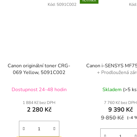
NOVINKA
Kód:
5091C002
Kód
Canon originální toner CRG-
Canon i-SENSYS MF75
069 Yellow, 5091C002
+ Prodloužená zár
Dostupnost 24-48 hodin
Skladem
(>5 ks
1 884 Kč bez DPH
7 760 Kč bez DPH
2 280 Kč
9 390 Kč
9 850 Kč
(–4 