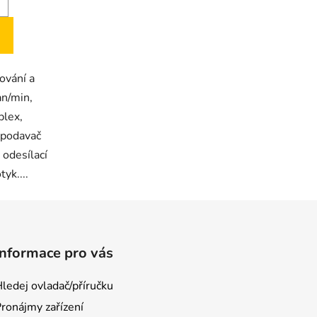
ování a
an/min,
lex,
 podavač
odesílací
yk....
Informace pro vás
ledej ovladač/příručku
ronájmy zařízení