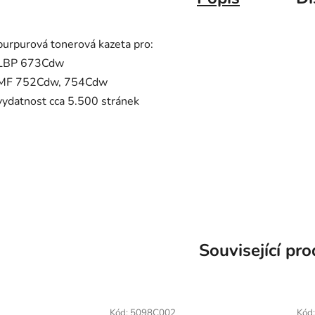
purpurová tonerová kazeta pro:
LBP 673Cdw
MF 752Cdw, 754Cdw
vydatnost cca 5.500 stránek
CRG069, CRG 069
LBP673 MF752 MF754 673 752 754 673C 752C 754C 673Cd 752Cd 754Cd 673Cdw 752Cdw
Související pr
Kód:
5098C002
Kód