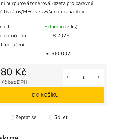
lní purpurová tonerová kazeta pro barevné
é tiskárny/MFC se zvýšenou kapacitou
nost
Skladem
(2 ks)
 doručit do:
11.8.2026
ek.
ti doručení
5096C002
980 Kč
 Kč bez DPH
 cena:
DO KOŠÍKU
Zeptat se
Sdílet
skuze