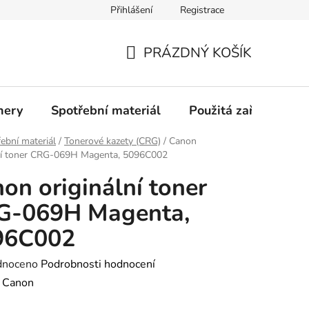
Přihlášení
Registrace
Profil společnosti
Aktuality
Ochrana osobních údajů
PRÁZDNÝ KOŠÍK
NÁKUPNÍ
KOŠÍK
nery
Spotřební materiál
Použitá zařízení
ební materiál
/
Tonerové kazety (CRG)
/
Canon
lní toner CRG-069H Magenta, 5096C002
on originální toner
G-069H Magenta,
96C002
né
dnoceno
Podrobnosti hodnocení
ení
:
Canon
tu