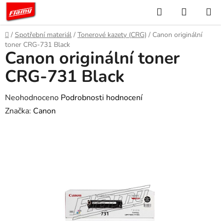
Přejít
Hledat
NÁKUP
na
KOŠÍK
obsah
Domů
/
Spotřební materiál
/
Tonerové kazety (CRG)
/
Canon originální
toner CRG-731 Black
Canon originální toner
CRG-731 Black
Průměrné
Neohodnoceno
Podrobnosti hodnocení
hodnocení
Značka:
Canon
produktu
je
0,0
z
5
hvězdiček.