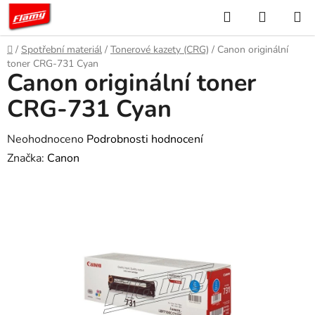
Přejít
Hledat
NÁKUP
na
KOŠÍK
obsah
Domů
/
Spotřební materiál
/
Tonerové kazety (CRG)
/
Canon originální
toner CRG-731 Cyan
Canon originální toner
CRG-731 Cyan
Průměrné
Neohodnoceno
Podrobnosti hodnocení
hodnocení
Značka:
Canon
produktu
je
0,0
z
5
hvězdiček.