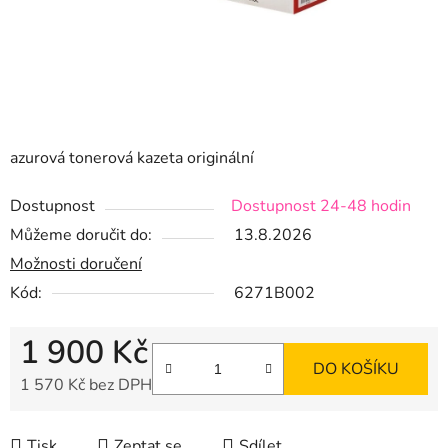
azurová tonerová kazeta originální
Dostupnost
Dostupnost 24-48 hodin
Můžeme doručit do:
13.8.2026
Možnosti doručení
Kód:
6271B002
1 900 Kč
DO KOŠÍKU
1 570 Kč bez DPH
Měrná cena:
Tisk
Zeptat se
Sdílet