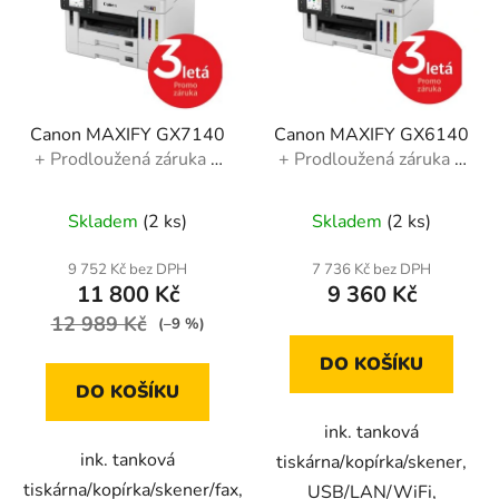
Canon MAXIFY GX7140
Canon MAXIFY GX6140
+ Prodloužená záruka +
+ Prodloužená záruka +
dárek
dárek
Skladem
(2 ks)
Skladem
(2 ks)
9 752 Kč bez DPH
7 736 Kč bez DPH
11 800 Kč
9 360 Kč
12 989 Kč
(–9 %)
DO KOŠÍKU
DO KOŠÍKU
ink. tanková
ink. tanková
tiskárna/kopírka/skener,
tiskárna/kopírka/skener/fax,
USB/LAN/WiFi,