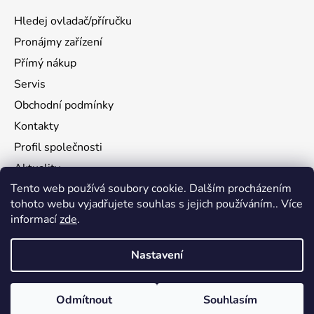
Hledej ovladač/příručku
Pronájmy zařízení
Přímý nákup
Servis
Obchodní podmínky
Kontakty
Profil společnosti
Aktuality
Tento web používá soubory cookie. Dalším procházením
Ochrana osobních údajů
tohoto webu vyjadřujete souhlas s jejich používáním.. Více
Ke stažení
informací
zde
.
Vrácení zboží
Nastavení
Vytvořil Shoptet
Odmítnout
Souhlasím
Copyright 2026
flamy.com
. Všechna práva vyhrazena.