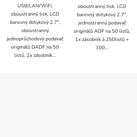
USB/LAN/WiFi,
oboustranný tisk, LCD
oboustranný tisk, LCD
barevný dotykový 2.7",
barevný dotykový 2.7",
jednostranný podavač
oboustranný
originálů ADF na 50 listů,
jednoprůchodový podavač
1x zásobník á 250listů +
originálů DADF na 50
100...
listů, 2x zásobník...
Z
á
p
a
t
í