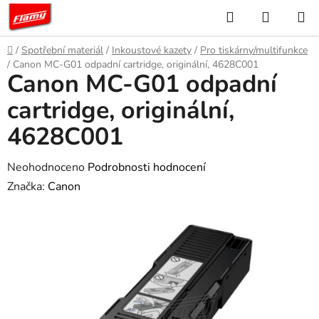
Přejít
Hledat
NÁKUP
na
KOŠÍK
obsah
Domů
/
Spotřební materiál
/
Inkoustové kazety
/
Pro tiskárny/multifunkce
/
Canon MC-G01 odpadní cartridge, originální, 4628C001
Canon MC-G01 odpadní
cartridge, originální,
4628C001
Průměrné
Neohodnoceno
Podrobnosti hodnocení
hodnocení
Značka:
Canon
produktu
je
0,0
z
5
hvězdiček.