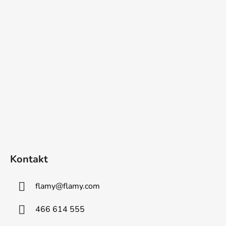
t
í
Kontakt
flamy
@
flamy.com
466 614 555