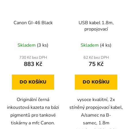
Canon GI-46 Black
USB kabel 1.8m,
propojovací
Skladem
(3 ks)
Skladem
(4 ks)
730 Kč bez DPH
62 Kč bez DPH
883 Kč
75 Kč
DO KOŠÍKU
DO KOŠÍKU
Originální černá
vysoce kvalitní, 2x
inkoustová kazeta na bázi
stíněný propojovací kabel,
pigmentů pro tankové
A/samec na B-
tiskárny a mfc Canon.
samec, 1.8m