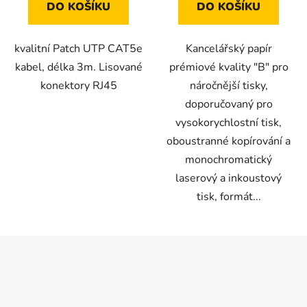
DO KOŠÍKU
DO KOŠÍKU
kvalitní Patch UTP CAT5e
Kancelářský papír
kabel, délka 3m. Lisované
prémiové kvality "B" pro
konektory RJ45
náročnější tisky,
doporučovaný pro
vysokorychlostní tisk,
oboustranné kopírování a
monochromatický
laserový a inkoustový
tisk, formát...
Z
á
p
a