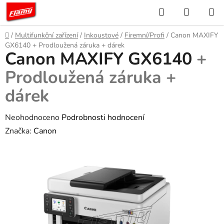
Přejít
Hledat
NÁKUP
na
KOŠÍK
obsah
Domů
/
Multifunkční zařízení
/
Inkoustové
/
Firemní/Profi
/
Canon MAXIFY
GX6140
+ Prodloužená záruka + dárek
Canon MAXIFY GX6140
+
Prodloužená záruka +
dárek
Průměrné
Neohodnoceno
Podrobnosti hodnocení
hodnocení
Značka:
Canon
produktu
je
0,0
z
5
hvězdiček.