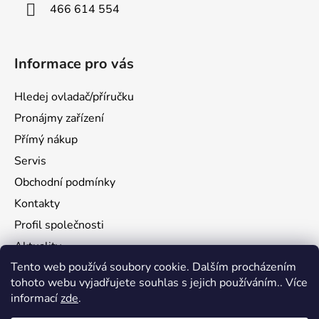
466 614 554
Informace pro vás
Hledej ovladač/příručku
Pronájmy zařízení
Přímý nákup
Servis
Obchodní podmínky
Kontakty
Profil společnosti
Aktuality
Tento web používá soubory cookie. Dalším procházením
Ochrana osobních údajů
tohoto webu vyjadřujete souhlas s jejich používáním.. Více
Ke stažení
informací
zde
.
Vrácení zboží