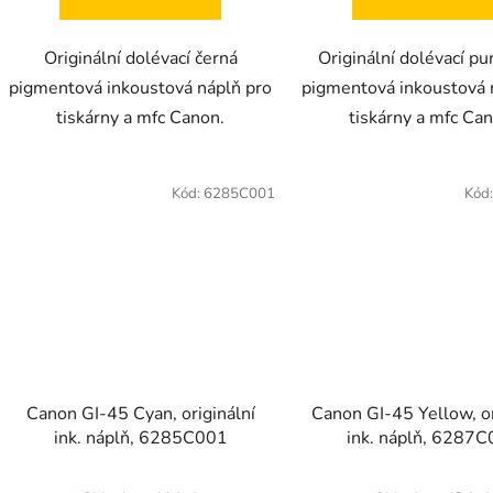
Originální dolévací černá
Originální dolévací p
pigmentová inkoustová náplň pro
pigmentová inkoustová 
tiskárny a mfc Canon.
tiskárny a mfc Ca
Kód:
6285C001
Kód
Canon GI-45 Cyan, originální
Canon GI-45 Yellow, or
ink. náplň, 6285C001
ink. náplň, 6287