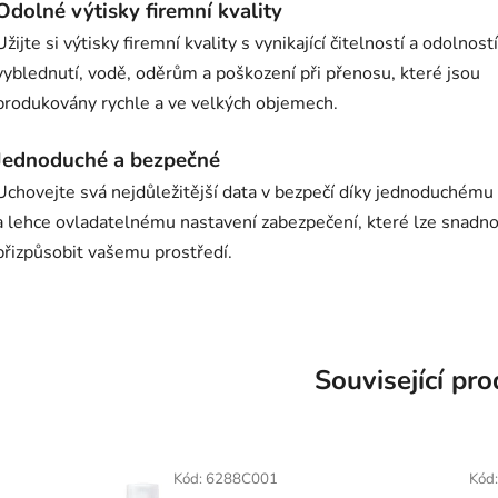
Odolné výtisky firemní kvality
Užijte si výtisky firemní kvality s vynikající čitelností a odolností
vyblednutí, vodě, oděrům a poškození při přenosu, které jsou
produkovány rychle a ve velkých objemech.
Jednoduché a bezpečné
Uchovejte svá nejdůležitější data v bezpečí díky jednoduchému
a lehce ovladatelnému nastavení zabezpečení, které lze snadn
přizpůsobit vašemu prostředí.
Související pr
Kód:
6288C001
Kód