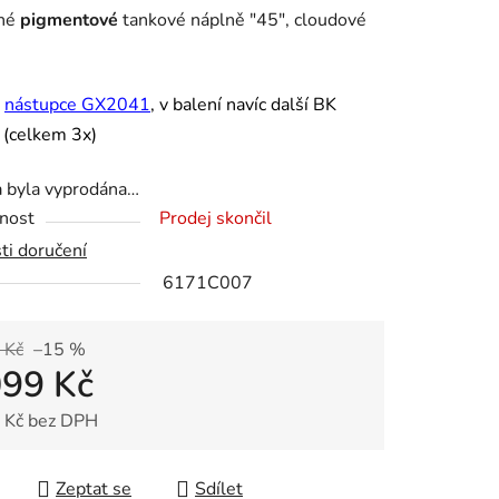
né
pigmentové
tankové náplně "45", cloudové
ek.
ý
nástupce GX2041
, v balení navíc další BK
 (celkem 3x)
a byla vyprodána…
nost
Prodej skončil
ti doručení
6171C007
 Kč
–15 %
099 Kč
 Kč bez DPH
 cena:
Zeptat se
Sdílet