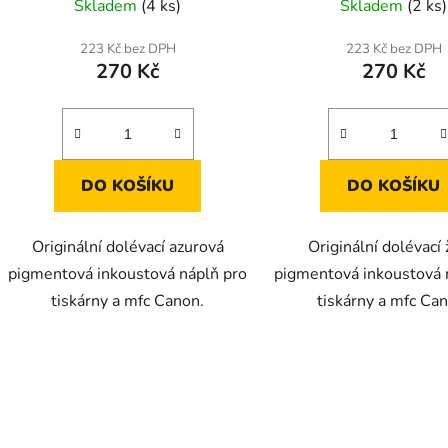
Skladem
(4 ks)
Skladem
(2 ks)
223 Kč bez DPH
223 Kč bez DPH
270 Kč
270 Kč
DO KOŠÍKU
DO KOŠÍKU
Originální dolévací azurová
Originální dolévací 
pigmentová inkoustová náplň pro
pigmentová inkoustová 
tiskárny a mfc Canon.
tiskárny a mfc Ca