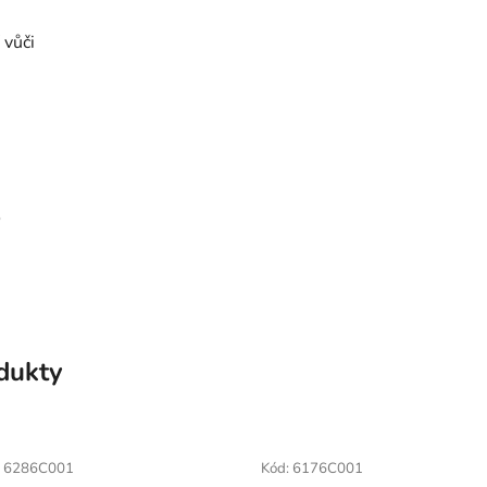
 vůči
o
odukty
:
6286C001
Kód:
6176C001