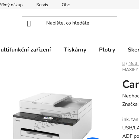
Přímý nákup
Servis
Obchodní podmínky
Kontakty
ultifunkční zařízení
Tiskárny
Plotry
Ske
Domů
/
Multi
MAXIFY
Ca
Průměr
Neoho
hodnoc
Značka
produk
ink. ta
je
USB/
L
0,0
ADF pod
z