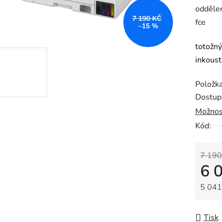
odděle
5
7 190 KČ
fce
hvězdič
–15 %
totožn
inkoust
Položk
Dostup
Možnos
Kód:
7 190
6 
5 041
Měrná
Tisk