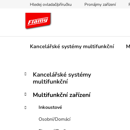
Přejít
Hledej ovladač/příručku
Pronájmy zařízení
na
obsah
Kancelářské systémy multifunkční
M
P
K
Přeskočit
Kancelářské systémy
a
kategorie
o
multifunkční
t
s
e
t
Multifunkční zařízení
g
r
o
Inkoustové
a
r
i
n
Osobní/Domácí
e
n