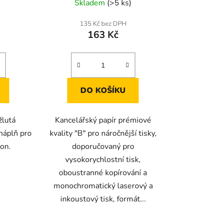
Skladem
(>5 ks)
135 Kč bez DPH
163 Kč
DO KOŠÍKU
žlutá
Kancelářský papír prémiové
náplň pro
kvality "B" pro náročnější tisky,
non.
doporučovaný pro
vysokorychlostní tisk,
oboustranné kopírování a
monochromatický laserový a
inkoustový tisk, formát...