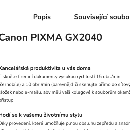
Popis
Související soubo
Canon PIXMA GX2040
Kancelářská produktivita u vás doma
Tiskněte firemní dokumenty vysokou rychlostí 15 obr./min
(černobíle) a 10 obr./min (barevně)1 či skenujte přímo do síťov
složek nebo e-mailu, aby měli vaši kolegové k souborům okamž
přístup.
Hodí se k vašemu životnímu stylu
Díky provedení, které umožňuje plnou obsluhu zepředu a snad