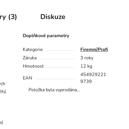
ry (3)
Diskuze
Doplňkové parametry
Kategorie
Firemní/Profi
Záruka
3 roky
Hmotnost
12 kg
454929221
EAN
9739
ých
Položka byla vyprodána…
itý
ný