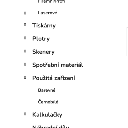
í
Firemní/Profi
p
Laserové
a
n
Tiskárny
e
l
Plotry
Skenery
Spotřební materiál
Použitá zařízení
Barevné
Černobílé
Kalkulačky
Náhradní díly