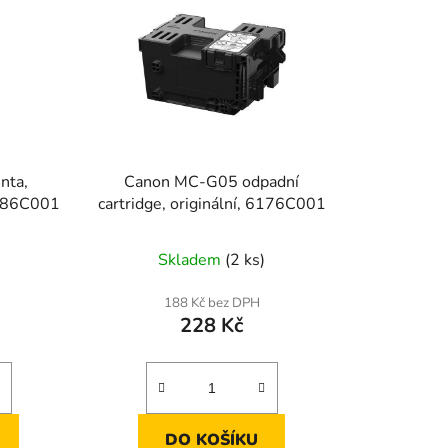
nta,
Canon MC-G05 odpadní
 6286C001
cartridge, originální, 6176C001
Skladem
(2 ks)
188 Kč bez DPH
228 Kč
DO KOŠÍKU