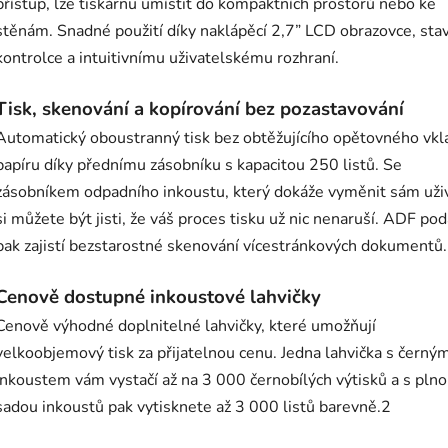
přístup, lze tiskárnu umístit do kompaktních prostorů nebo ke
stěnám. Snadné použití díky naklápěcí 2,7” LCD obrazovce, sta
kontrolce a intuitivnímu uživatelskému rozhraní.
Tisk, skenování a kopírování bez pozastavování
Automatický oboustranný tisk bez obtěžujícího opětovného vkl
papíru díky přednímu zásobníku s kapacitou 250 listů. Se
zásobníkem odpadního inkoustu, který dokáže vyměnit sám uživ
si můžete být jisti, že váš proces tisku už nic nenaruší. ADF po
pak zajistí bezstarostné skenování vícestránkových dokumentů.
Cenově dostupné inkoustové lahvičky
Cenově výhodné doplnitelné lahvičky, které umožňují
velkoobjemový tisk za přijatelnou cenu. Jedna lahvička s černý
inkoustem vám vystačí až na 3 000 černobílých výtisků a s pln
sadou inkoustů pak vytisknete až 3 000 listů barevně.2