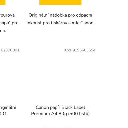
urpurová
Originální nádobka pro odpadní
náplň pro
inkoust pro tiskárny a mfc Canon.
non.
:
6287C001
Kód:
9196603554
iginální
Canon papír Black Label
C001
Premium A4 80g (500 listů)