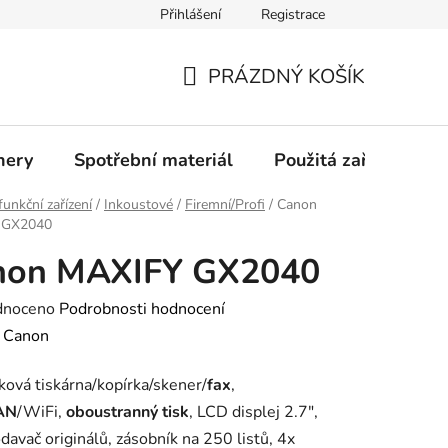
Přihlášení
Registrace
Profil společnosti
Aktuality
Ochrana osobních údajů
PRÁZDNÝ KOŠÍK
NÁKUPNÍ
KOŠÍK
nery
Spotřební materiál
Použitá zařízení
funkční zařízení
/
Inkoustové
/
Firemní/Profi
/
Canon
 GX2040
non MAXIFY GX2040
né
dnoceno
Podrobnosti hodnocení
ení
:
Canon
tu
nková tiskárna/kopírka/skener/
fax
,
AN
/WiFi,
oboustranný tisk
, LCD displej 2.7",
avač originálů, zásobník na 250 listů, 4x