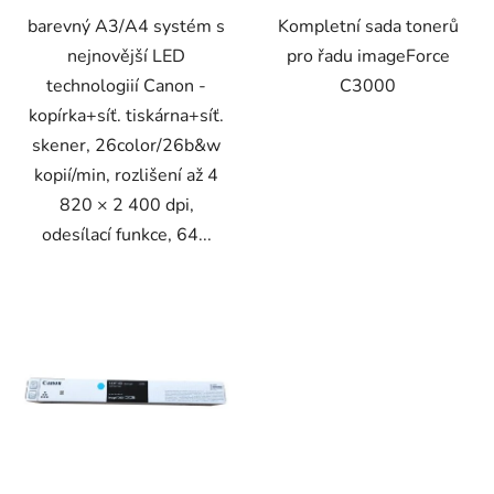
barevný A3/A4 systém s
Kompletní sada tonerů
nejnovější LED
pro řadu imageForce
technologiií Canon -
C3000
kopírka+síť. tiskárna+síť.
skener, 26color/26b&w
kopií/min, rozlišení až 4
820 × 2 400 dpi,
odesílací funkce, 64...