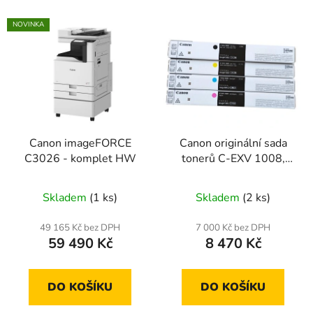
NOVINKA
Canon imageFORCE
Canon originální sada
C3026 - komplet HW
tonerů C-EXV 1008,
C+M+Y+Bk
Skladem
(1 ks)
Skladem
(2 ks)
49 165 Kč bez DPH
7 000 Kč bez DPH
59 490 Kč
8 470 Kč
DO KOŠÍKU
DO KOŠÍKU