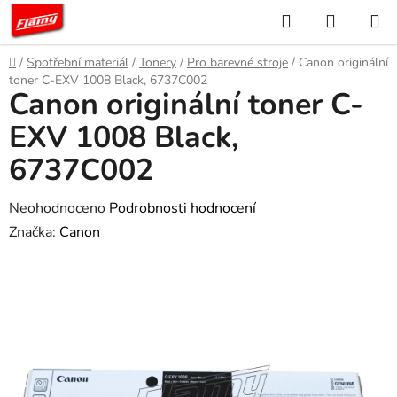
Přejít
Hledat
NÁKUP
na
KOŠÍK
obsah
Domů
/
Spotřební materiál
/
Tonery
/
Pro barevné stroje
/
Canon originální
toner C-EXV 1008 Black, 6737C002
Canon originální toner C-
EXV 1008 Black,
6737C002
Průměrné
Neohodnoceno
Podrobnosti hodnocení
hodnocení
Značka:
Canon
produktu
je
0,0
z
5
hvězdiček.