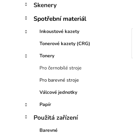
í
Skenery
p
a
Spotřební materiál
n
e
Inkoustové kazety
l
Tonerové kazety (CRG)
Tonery
Pro černobílé stroje
Pro barevné stroje
Válcové jednotky
Papír
Použitá zařízení
Barevné