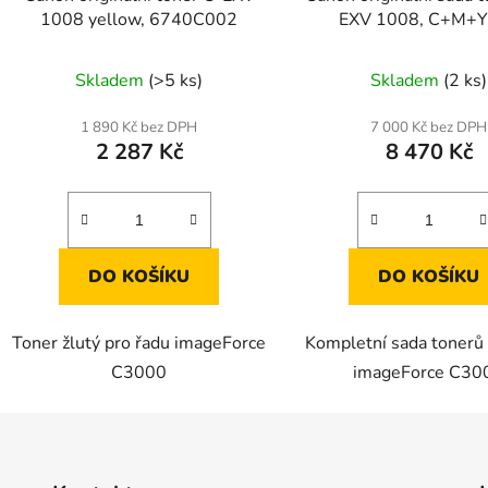
1008 yellow, 6740C002
EXV 1008, C+M+
Skladem
(>5 ks)
Skladem
(2 ks)
1 890 Kč bez DPH
7 000 Kč bez DPH
2 287 Kč
8 470 Kč
DO KOŠÍKU
DO KOŠÍKU
Toner žlutý pro řadu imageForce
Kompletní sada tonerů 
C3000
imageForce C30