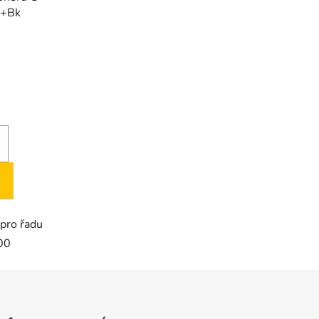
Y+Bk
pro řadu
00