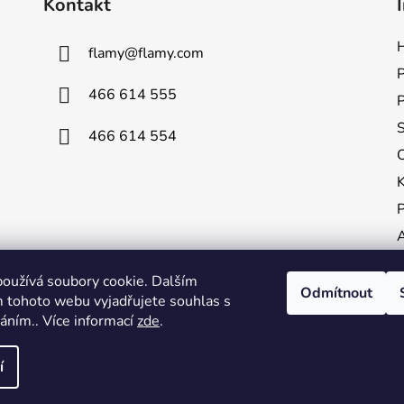
Kontakt
H
flamy
@
flamy.com
P
466 614 555
S
466 614 554
P
A
oužívá soubory cookie. Dalším
K
Odmítnout
 tohoto webu vyjadřujete souhlas s
V
váním.. Více informací
zde
.
í
azena.
Upravit nastavení cookies