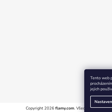
p
a
t
í
Tento web p
procházením
jejich použí
Nastaven
Copyright 2026
flamy.com
. Všechna práva vyhr