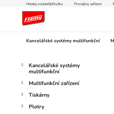
Přejít
Hledej ovladač/příručku
Pronájmy zařízení
na
obsah
Kancelářské systémy multifunkční
M
P
K
Přeskočit
Kancelářské systémy
a
kategorie
o
multifunkční
t
s
e
t
Multifunkční zařízení
g
r
o
Tiskárny
a
r
i
n
Plotry
e
n