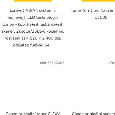
barevný A3/A4 systém s
Toner černý pro řadu i
nejnovější LED technologiií
C3000
Canon - kopírka+síť. tiskárna+síť.
skener, 26color/26b&w kopií/min,
rozlišení až 4 820 × 2 400 dpi,
odesílací funkce, 64...
Kód:
6740C002
Kód
Canon originální toner C-EXV
Canon originální sada 