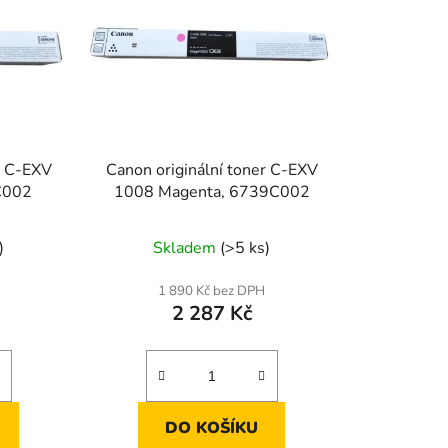
r C-EXV
Canon originální toner C-EXV
C002
1008 Magenta, 6739C002
)
Skladem
(>5 ks)
1 890 Kč bez DPH
2 287 Kč
DO KOŠÍKU