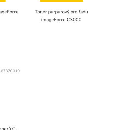
mageForce
Toner purpurový pro řadu
imageForce C3000
:
6737C010
tonerů C-