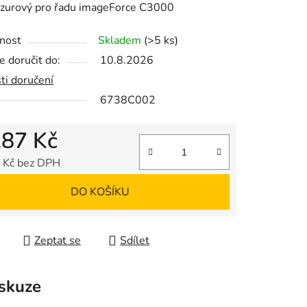
azurový pro řadu imageForce C3000
nost
Skladem
(>5 ks)
 doručit do:
10.8.2026
ti doručení
ek.
6738C002
287 Kč
 Kč bez DPH
 cena:
DO KOŠÍKU
Zeptat se
Sdílet
skuze