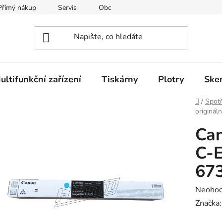
Přímý nákup
Servis
Obchodní podmínky
Kontakty
ultifunkční zařízení
Tiskárny
Plotry
Ske
Domů
/
Spotř
originál
Can
C-E
67
Průměr
Neoho
hodnoc
Značka
produk