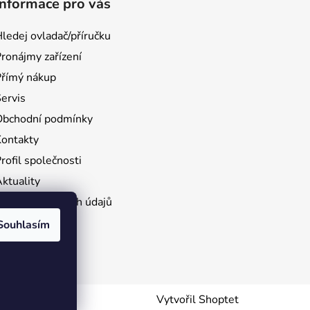
Informace pro vás
ledej ovladač/příručku
ronájmy zařízení
Přímý nákup
ervis
Obchodní podmínky
Kontakty
rofil společnosti
ktuality
Ochrana osobních údajů
e stažení
Souhlasím
rácení zboží
Vytvořil Shoptet