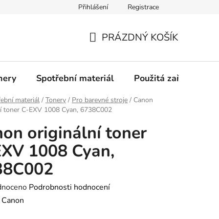
Přihlášení
Registrace
Profil společnosti
Aktuality
Ochrana osobních údajů
PRÁZDNÝ KOŠÍK
NÁKUPNÍ
KOŠÍK
nery
Spotřební materiál
Použitá zařízení
ební materiál
/
Tonery
/
Pro barevné stroje
/
Canon
ní toner C-EXV 1008 Cyan, 6738C002
on originální toner
XV 1008 Cyan,
38C002
né
dnoceno
Podrobnosti hodnocení
ení
:
Canon
tu