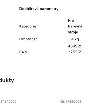
Doplňkové parametry
Pro
Kategorie
barevné
stroje
Hmotnost
1.4 kg
454929
EAN
225559
1
odukty
:
6737C002
Kód:
6739C002