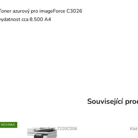
Toner azurový pro imageForce C3026
vydatnost cca 8.500 A4
EXV1008, EXV-1008 C-EXV 1008
3026
Související pr
NOVINKA
Kód:
7220C006
Kód