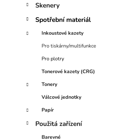
í
Skenery
p
a
Spotřební materiál
n
e
Inkoustové kazety
l
Pro tiskárny/multifunkce
Pro plotry
Tonerové kazety (CRG)
Tonery
Válcové jednotky
Papír
Použitá zařízení
Barevné