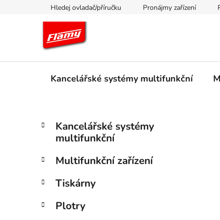
Přejít
Hledej ovladač/příručku
Pronájmy zařízení
na
obsah
Kancelářské systémy multifunkční
M
P
K
Přeskočit
Kancelářské systémy
a
kategorie
o
multifunkční
t
s
e
t
Multifunkční zařízení
g
r
o
Tiskárny
a
r
i
n
Plotry
e
n