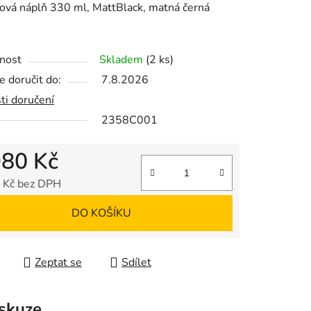
ová náplň 330 ml, MattBlack, matná černá
nost
Skladem
(2 ks)
 doručit do:
7.8.2026
ek.
ti doručení
2358C001
980 Kč
 Kč bez DPH
 cena:
DO KOŠÍKU
Zeptat se
Sdílet
skuze