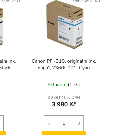
:
2359C001
Kód:
2360C001
lní ink.
Canon PFI-310, originální ink.
Black
náplň, 2360C001, Cyan
Skladem
(1 ks)
3 289 Kč bez DPH
3 980 Kč