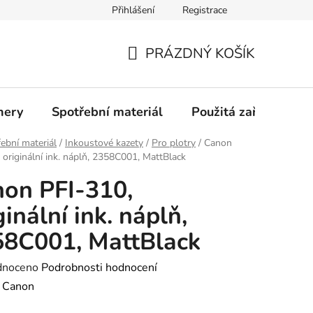
Přihlášení
Registrace
Profil společnosti
Aktuality
Ochrana osobních údajů
PRÁZDNÝ KOŠÍK
NÁKUPNÍ
KOŠÍK
nery
Spotřební materiál
Použitá zařízení
ební materiál
/
Inkoustové kazety
/
Pro plotry
/
Canon
 originální ink. náplň, 2358C001, MattBlack
on PFI-310,
ginální ink. náplň,
8C001, MattBlack
né
dnoceno
Podrobnosti hodnocení
ení
:
Canon
tu