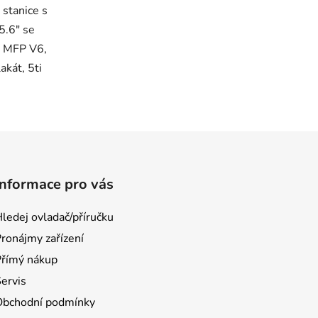
 stanice s
5.6" se
 MFP V6,
kát, 5ti
Informace pro vás
ledej ovladač/příručku
ronájmy zařízení
Přímý nákup
ervis
Obchodní podmínky