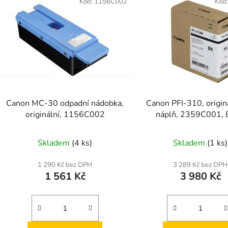
Kód:
1156C002
Kód
Canon MC-30 odpadní nádobka,
Canon PFI-310, originá
originální, 1156C002
náplň, 2359C001, 
Skladem
(4 ks)
Skladem
(1 ks)
1 290 Kč bez DPH
3 289 Kč bez DPH
1 561 Kč
3 980 Kč