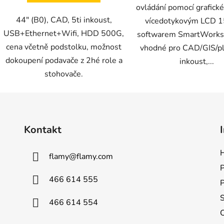
ovládání pomocí grafické
44" (B0), CAD, 5ti inkoust,
vícedotykovým LCD 1
USB+Ethernet+Wifi, HDD 500G,
softwarem SmartWorks
cena včetně podstolku, možnost
vhodné pro CAD/GIS/pla
dokoupení podavače z 2hé role a
inkoust,...
stohovače.
Kontakt
H
flamy
@
flamy.com
P
466 614 555
S
466 614 554