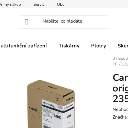
Přímý nákup
Servis
Obchodní podmínky
Kontakty
ultifunkční zařízení
Tiskárny
Plotry
Ske
Domů
/
Spotř
PFI-310,
Can
ori
235
Průměr
Neoho
hodnoc
Značka
produk