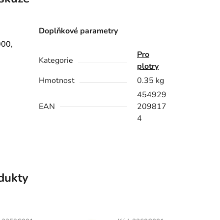
Doplňkové parametry
000,
Pro
Kategorie
plotry
Hmotnost
0.35 kg
454929
EAN
209817
4
odukty