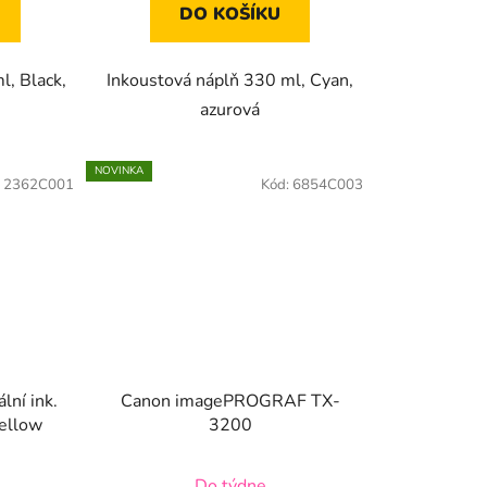
DO KOŠÍKU
l, Black,
Inkoustová náplň 330 ml, Cyan,
azurová
NOVINKA
:
2362C001
Kód:
6854C003
lní ink.
Canon imagePROGRAF TX-
ellow
3200
Do týdne