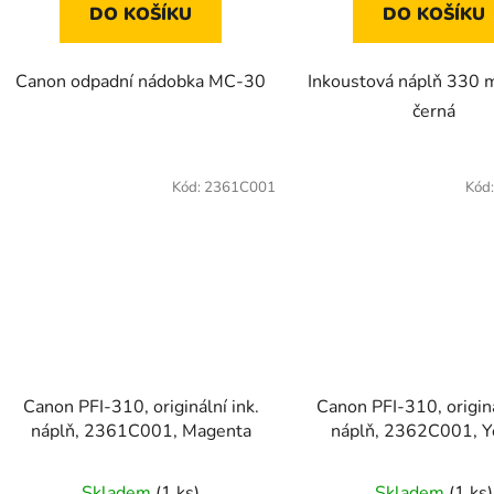
DO KOŠÍKU
DO KOŠÍKU
Canon odpadní nádobka MC-30
Inkoustová náplň 330 m
černá
Kód:
2361C001
Kód
Canon PFI-310, originální ink.
Canon PFI-310, originá
náplň, 2361C001, Magenta
náplň, 2362C001, Y
Skladem
(1 ks)
Skladem
(1 ks)