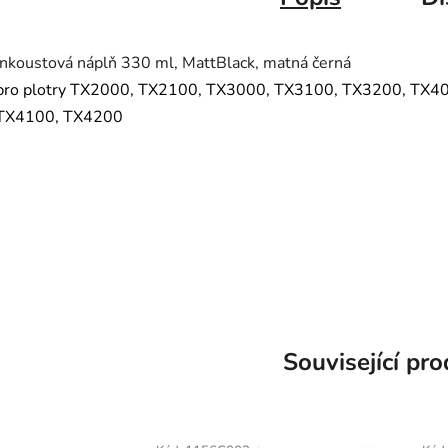
Inkoustová náplň 330 ml, MattBlack, matná černá
pro plotry TX2000, TX2100, TX3000, TX3100, TX3200, TX4
TX4100, TX4200
PFI310, PFI 310
TX-3000, TX-3100, TX-3200, TX-4000, TX-4100, TX-4200, TX-2000, TX-2100
Související pr