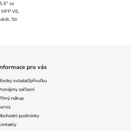
5.6" se
 MFP V6,
kát, 5ti
Informace pro vás
ledej ovladač/příručku
ronájmy zařízení
Přímý nákup
ervis
Obchodní podmínky
Kontakty