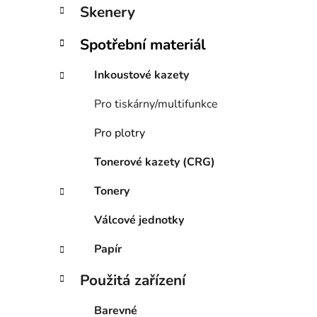
í
Skenery
p
a
Spotřební materiál
n
e
Inkoustové kazety
l
Pro tiskárny/multifunkce
Pro plotry
Tonerové kazety (CRG)
Tonery
Válcové jednotky
Papír
Použitá zařízení
Barevné