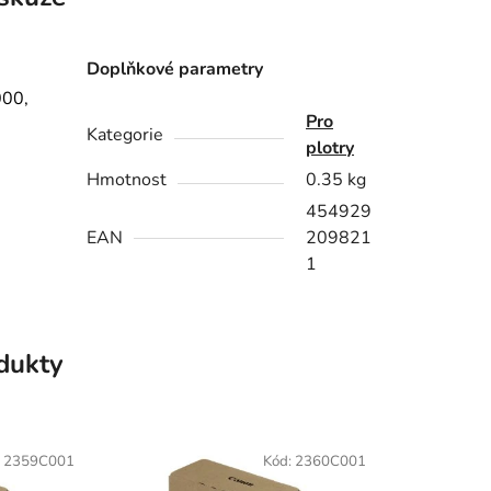
Doplňkové parametry
000,
Pro
Kategorie
plotry
Hmotnost
0.35 kg
454929
EAN
209821
1
odukty
:
2359C001
Kód:
2360C001