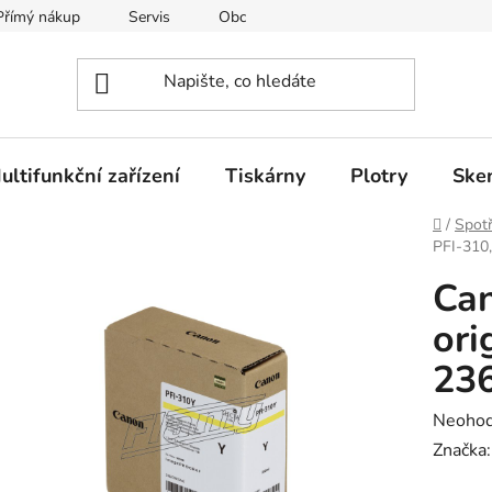
Přímý nákup
Servis
Obchodní podmínky
Kontakty
ultifunkční zařízení
Tiskárny
Plotry
Ske
Domů
/
Spotř
PFI-310,
Can
ori
236
Průměr
Neoho
hodnoc
Značka
produk