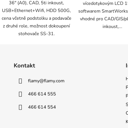
36" (A0), CAD, 5ti inkoust,
vícedotykovým LCD 1
USB+Ethernet+Wifi, HDD 500G,
softwarem SmartWorks
cena včetně podstolku a podavače
vhodné pro CAD/GIS/pla
z druhé role, možnost dokoupení
inkoust,...
stohovače SS-31.
Kontakt
H
flamy
@
flamy.com
P
466 614 555
S
466 614 554