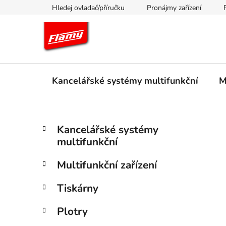
Přejít
Hledej ovladač/příručku
Pronájmy zařízení
na
obsah
Kancelářské systémy multifunkční
M
P
K
Přeskočit
Kancelářské systémy
a
kategorie
o
multifunkční
t
s
e
t
Multifunkční zařízení
g
r
o
Tiskárny
a
r
i
n
Plotry
e
n