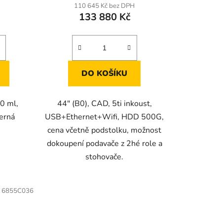
110 645 Kč bez DPH
133 880 Kč
DO KOŠÍKU
0 ml,
44" (B0), CAD, 5ti inkoust,
erná
USB+Ethernet+Wifi, HDD 500G,
cena včetně podstolku, možnost
dokoupení podavače z 2hé role a
stohovače.
:
6855C036