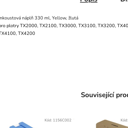
Inkoustová náplň 330 ml, Yellow, žlutá
pro plotry TX2000, TX2100, TX3000, TX3100, TX3200, TX4
TX4100, TX4200
PFI310, PFI 310
TX-3000, TX-3100, TX-3200, TX-4000, TX-4100, TX-4200, TX-2000, TX-2100
Související pr
Kód:
1156C002
Kód