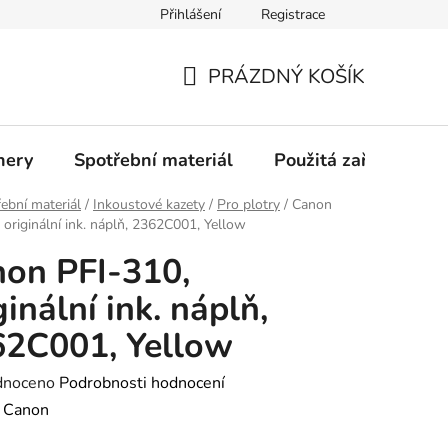
Přihlášení
Registrace
Profil společnosti
Aktuality
Ochrana osobních údajů
PRÁZDNÝ KOŠÍK
NÁKUPNÍ
KOŠÍK
nery
Spotřební materiál
Použitá zařízení
ební materiál
/
Inkoustové kazety
/
Pro plotry
/
Canon
 originální ink. náplň, 2362C001, Yellow
on PFI-310,
ginální ink. náplň,
2C001, Yellow
né
dnoceno
Podrobnosti hodnocení
ení
:
Canon
tu