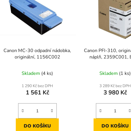
Canon MC-30 odpadní nádobka,
Canon PFI-310, originá
originální, 1156C002
náplň, 2359C001, 
Skladem
(4 ks)
Skladem
(1 ks)
1 290 Kč bez DPH
3 289 Kč bez DPH
1 561 Kč
3 980 Kč
DO KOŠÍKU
DO KOŠÍKU