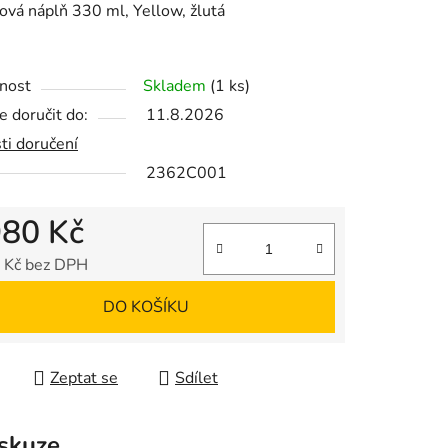
ová náplň 330 ml, Yellow, žlutá
nost
Skladem
(1 ks)
 doručit do:
11.8.2026
ek.
ti doručení
2362C001
980 Kč
 Kč bez DPH
 cena:
DO KOŠÍKU
Zeptat se
Sdílet
skuze