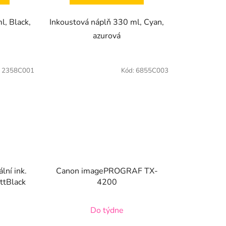
l, Black,
Inkoustová náplň 330 ml, Cyan,
azurová
:
2358C001
Kód:
6855C003
lní ink.
Canon imagePROGRAF TX-
ttBlack
4200
Do týdne