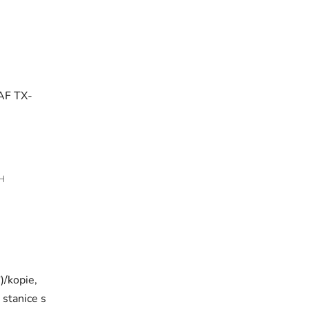
AF TX-
PH
)/kopie,
 stanice s