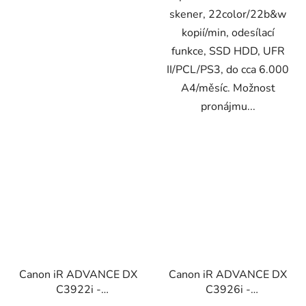
skener, 22color/22b&w
kopií/min, odesílací
funkce, SSD HDD, UFR
II/PCL/PS3, do cca 6.000
A4/měsíc. Možnost
pronájmu...
Canon iR ADVANCE DX
Canon iR ADVANCE DX
C3922i -
C3926i -
tělo/DADF/kaz.
tělo/DADF/stolek (set1)