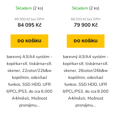
jednotka AW1 (set2)
Skladem
(2 ks)
Skladem
(2 ks)
69 500 Kč bez DPH
66 033 Kč bez DPH
84 095 Kč
79 900 Kč
DO KOŠÍKU
DO KOŠÍKU
barevný A3/A4 systém -
barevný A3/A4 systém -
kopírka+síť. tiskárna+síť.
kopírka+síť. tiskárna+síť.
skener, 22color/22b&w
skener, 26color/26b&w
kopií/min, odesílací
kopií/min, odesílací
funkce, SSD HDD, UFR
funkce, SSD HDD, UFR
II/PCL/PS3, do cca 6.000
II/PCL/PS3, do cca 8.000
A4/měsíc. Možnost
A4/měsíc. Možnost
pronájmu...
pronájmu...