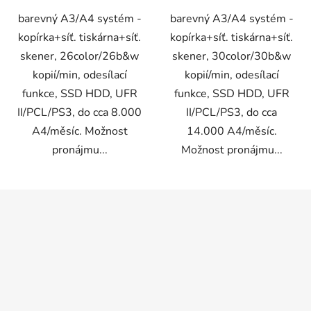
barevný A3/A4 systém -
barevný A3/A4 systém -
kopírka+síť. tiskárna+síť.
kopírka+síť. tiskárna+síť.
skener, 26color/26b&w
skener, 30color/30b&w
kopií/min, odesílací
kopií/min, odesílací
funkce, SSD HDD, UFR
funkce, SSD HDD, UFR
II/PCL/PS3, do cca 8.000
II/PCL/PS3, do cca
A4/měsíc. Možnost
14.000 A4/měsíc.
pronájmu...
Možnost pronájmu...
Z
á
p
a
t
í