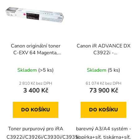
Canon originální toner
Canon iR ADVANCE DX
C-EXV 64 Magenta,
C3922i -
5755C002
tělo/DADF/stolek (set1)
Skladem
(>5 ks)
Skladem
(5 ks)
2 810 Kč bez DPH
61 074 Kč bez DPH
3 400 Kč
73 900 Kč
DO KOŠÍKU
DO KOŠÍKU
Toner purpurový pro iRA
barevný A3/A4 systém -
C3922i/C3926i/C3930i/C3935i
kopírka+síť. tiskárna+síť.