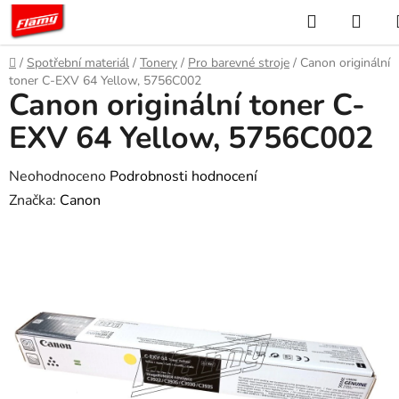
Přejít
Hledat
NÁK
na
KOŠ
obsah
Domů
/
Spotřební materiál
/
Tonery
/
Pro barevné stroje
/
Canon originální
toner C-EXV 64 Yellow, 5756C002
Canon originální toner C-
EXV 64 Yellow, 5756C002
Průměrné
Neohodnoceno
Podrobnosti hodnocení
hodnocení
Značka:
Canon
produktu
je
0,0
z
5
hvězdiček.