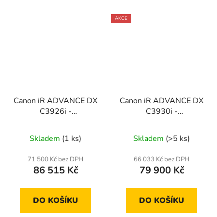
AKCE
Canon iR ADVANCE DX
Canon iR ADVANCE DX
C3926i -
C3930i -
tělo/DADF/kaz.
tělo/DADF/stolek
jednotka AW1 (set2)
Skladem
(1 ks)
Skladem
(>5 ks)
71 500 Kč bez DPH
66 033 Kč bez DPH
86 515 Kč
79 900 Kč
DO KOŠÍKU
DO KOŠÍKU