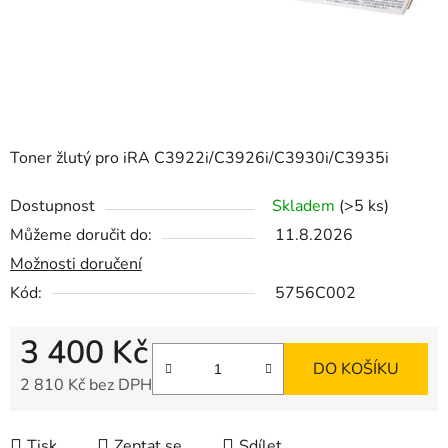
Toner žlutý pro iRA C3922i/C3926i/C3930i/C3935i
Dostupnost
Skladem
(>5 ks)
Můžeme doručit do:
11.8.2026
Možnosti doručení
Kód:
5756C002
3 400 Kč
DO KOŠÍKU
2 810 Kč bez DPH
Měrná cena:
Tisk
Zeptat se
Sdílet