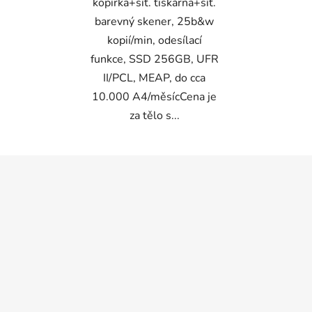
kopírka+síť. tiskárna+síť.
barevný skener, 25b&w
kopií/min, odesílací
funkce, SSD 256GB, UFR
II/PCL, MEAP, do cca
10.000 A4/měsícCena je
za tělo s...
Z
á
p
a
t
í