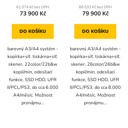
61 074 Kč bez DPH
66 033 Kč bez DPH
73 900 Kč
79 900 Kč
DO KOŠÍKU
DO KOŠÍKU
barevný A3/A4 systém -
barevný A3/A4 systém -
kopírka+síť. tiskárna+síť.
kopírka+síť. tiskárna+síť.
skener, 22color/22b&w
skener, 26color/26b&w
kopií/min, odesílací
kopií/min, odesílací
funkce, SSD HDD, UFR
funkce, SSD HDD, UFR
II/PCL/PS3, do cca 6.000
II/PCL/PS3, do cca 8.000
A4/měsíc. Možnost
A4/měsíc. Možnost
pronájmu...
pronájmu...