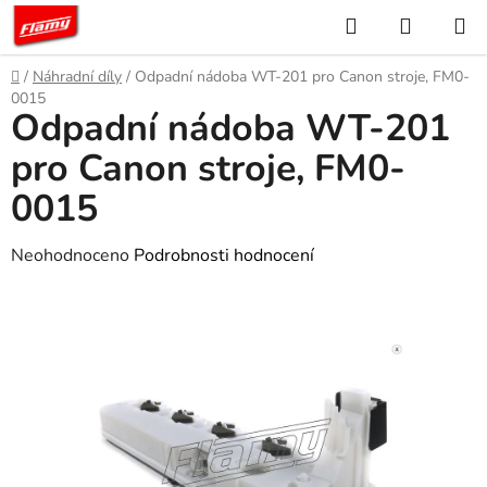
Přejít
Hledat
NÁKUP
na
KOŠÍK
obsah
Domů
/
Náhradní díly
/
Odpadní nádoba WT-201 pro Canon stroje, FM0-
0015
Odpadní nádoba WT-201
pro Canon stroje, FM0-
0015
Průměrné
Neohodnoceno
Podrobnosti hodnocení
hodnocení
produktu
je
0,0
z
5
hvězdiček.