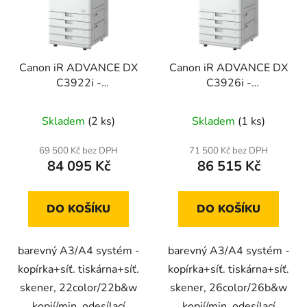
Canon iR ADVANCE DX
Canon iR ADVANCE DX
C3922i -
C3926i -
tělo/DADF/kaz.
tělo/DADF/kaz.
jednotka AW1 (set2)
jednotka AW1 (set2)
Skladem
(2 ks)
Skladem
(1 ks)
69 500 Kč bez DPH
71 500 Kč bez DPH
84 095 Kč
86 515 Kč
DO KOŠÍKU
DO KOŠÍKU
barevný A3/A4 systém -
barevný A3/A4 systém -
kopírka+síť. tiskárna+síť.
kopírka+síť. tiskárna+síť.
skener, 22color/22b&w
skener, 26color/26b&w
kopií/min, odesílací
kopií/min, odesílací