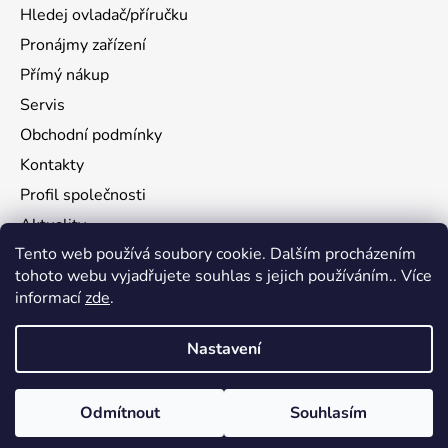
Hledej ovladač/příručku
Pronájmy zařízení
Přímý nákup
Servis
Obchodní podmínky
Kontakty
Profil společnosti
Aktuality
Tento web používá soubory cookie. Dalším procházením
Ochrana osobních údajů
tohoto webu vyjadřujete souhlas s jejich používáním.. Více
Ke stažení
informací
zde
.
Vrácení zboží
Nastavení
Vytvořil Shoptet
Odmítnout
Souhlasím
Copyright 2026
flamy.com
. Všechna práva vyhrazena.
Upravit nastavení cookies