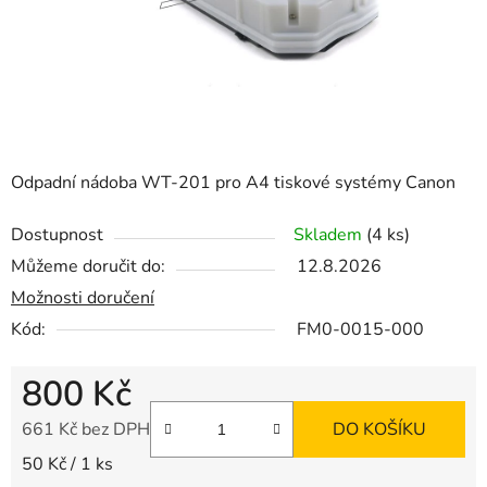
Odpadní nádoba WT-201 pro A4 tiskové systémy Canon
Dostupnost
Skladem
(4 ks)
Můžeme doručit do:
12.8.2026
Možnosti doručení
Kód:
FM0-0015-000
800 Kč
661 Kč bez DPH
DO KOŠÍKU
Měrná cena:
50 Kč / 1 ks